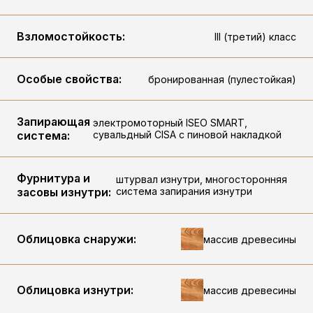
Взломостойкость:
III (третий) класс
Особые свойства:
бронированная (пулестойкая)
Запирающая
электромоторный ISEO SMART,
система:
сувальдный CISA c пиновой накладкой
Фурнитура и
штурвал изнутри, многосторонняя
засовы изнутри:
система запирания изнутри
Облицовка снаружи:
массив древесины
Облицовка изнутри:
массив древесины