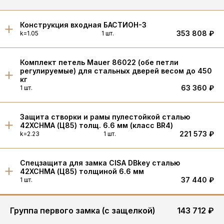
Конструкция входная БАСТИОН-3
353 808 ₽
k=1.05
1 шт.
Комплект петель Mauer 86022 (обе петли
регулируемые) для стальных дверей весом до 450
кг
63 360 ₽
1 шт.
Защита створки и рамы пулестойкой сталью
42XCHMA (Ц85) толщ. 6.6 мм (класс BR4)
221 573 ₽
k=2.23
1 шт.
Спецзащита для замка CISA DBkey сталью
42XCHMA (Ц85) толщиной 6.6 мм
37 440 ₽
1 шт.
Группа первого замка (с защелкой)
143 712 ₽