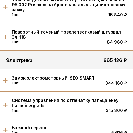
95.302 Premium на броненакладку к цилиндровому
замку
15 840 ₽
1 шт.
Поворотный точеный трёхлепестковый штурвал
3л-118
84 960 ₽
1 шт.
Электрика
665 136 ₽
Замок электромоторный ISEO SMART
344 160 ₽
1 шт.
Система управления по отпечатку пальца ekey
home integra BT
315 360 ₽
1 шт.
Врезной геркон
5 616 ₽
1 шт.