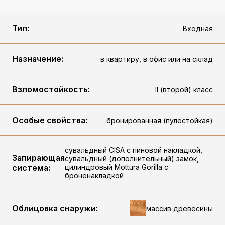
Тип:
Входная
Назначение:
в квартиру, в офис или на склад
Взломостойкость:
II (второй) класс
Особые свойства:
бронированная (пулестойкая)
сувальдный CISA c пиновой накладкой,
Запирающая
сувальдный (дополнительный) замок,
система:
цилиндровый Mottura Gorilla с
броненакладкой
Облицовка снаружи:
массив древесины