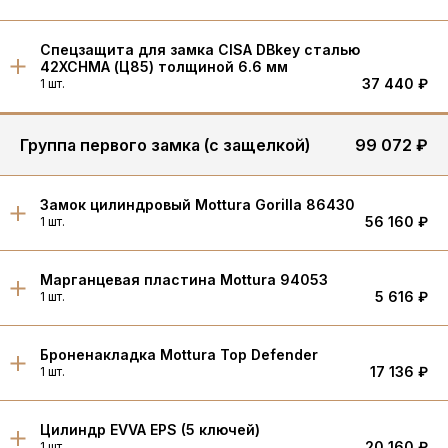
Спецзащита для замка CISA DBkey сталью
42XCHMA (Ц85) толщиной 6.6 мм
37 440 ₽
1 шт.
Группа первого замка (с защелкой)
99 072 ₽
Замок цилиндровый Mottura Gorilla 86430
56 160 ₽
1 шт.
Марганцевая пластина Mottura 94053
5 616 ₽
1 шт.
Броненакладка Mottura Top Defender
17 136 ₽
1 шт.
Цилиндр EVVA EPS (5 ключей)
20 160 ₽
1 шт.