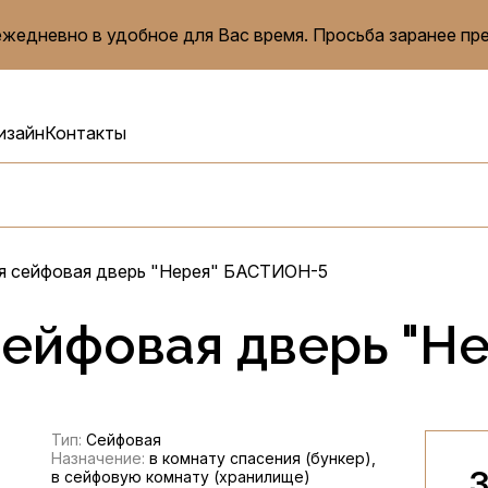
жедневно в удобное для Вас время. Просьба заранее пр
изайн
Контакты
я сейфовая дверь "Нерея" БАСТИОН-5
ейфовая дверь "Н
Тип:
Сейфовая
Назначение:
в комнату спасения (бункер),
3
в сейфовую комнату (хранилище)