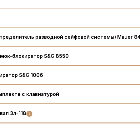
спределитель разводной сейфовой системы) Mauer 8
мок-блокиратор S&G 8550
иратор S&G 1006
мплекте с клавиатурой
ал 3л-118