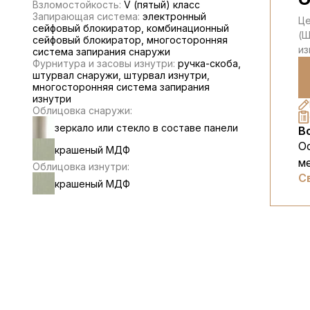
Взломостойкость:
V (пятый) класс
Запирающая система:
электронный
Це
сейфовый блокиратор, комбинационный
(Ш
сейфовый блокиратор, многосторонняя
из
система запирания снаружи
Фурнитура и засовы изнутри:
ручка-скоба,
штурвал снаружи, штурвал изнутри,
многосторонняя система запирания
изнутри
Облицовка снаружи:
зеркало или стекло в составе панели
В
О
крашеный МДФ
м
Облицовка изнутри:
С
крашеный МДФ